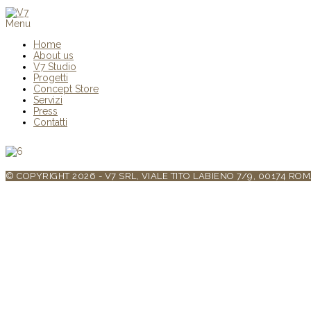
Menu
Home
About us
V7 Studio
Progetti
Concept Store
Servizi
Press
Contatti
© COPYRIGHT 2026 - V7 SRL, VIALE TITO LABIENO 7/9, 00174 ROM