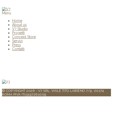
Menu
Home
About us
V7 Studio
Progetti
Concept Store
Servizi
Press
Contatti
© COPYRIGHT 2026 - V7 SRL, VIALE TITO LABIENO 7/9, 00174
ROMA PIVA IT15197261009