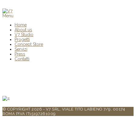
Menu
Home
About us
V7 Studio
Progetti
Concept Store
Servizi
Press
Contatti
© COPYRIGHT 2026 - V7 SRL, VIALE TITO LABIENO 7/9, 00174
ROMA PIVA IT15197261009