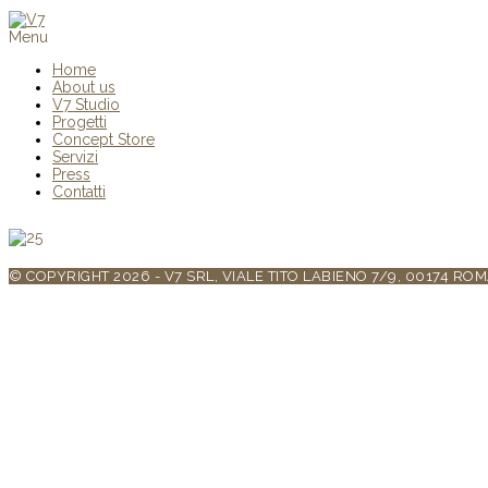
Menu
Home
About us
V7 Studio
Progetti
Concept Store
Servizi
Press
Contatti
© COPYRIGHT 2026 - V7 SRL, VIALE TITO LABIENO 7/9, 00174 ROM